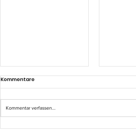
Kommentare
Kommentar verfassen...
Einsatzübung im
Eine beso
Quarzitwerk: Feuerwehr
der Wert