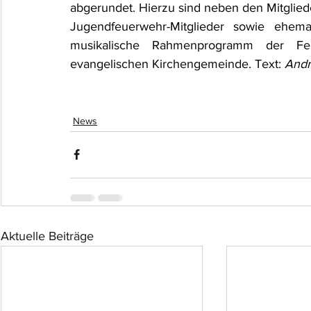
abgerundet. Hierzu sind neben den Mitgliede
Jugendfeuerwehr-Mitglieder sowie ehema
musikalische Rahmenprogramm der Fei
evangelischen Kirchengemeinde. Text: 
Andr
News
Aktuelle Beiträge