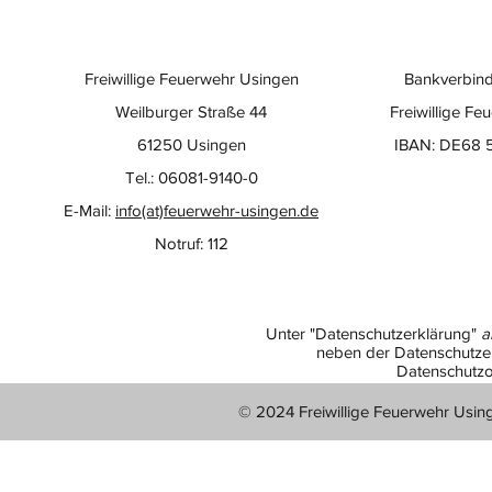
testet neuen Großlüfter
Freiwillige Feuerwehr Usingen
Bankverbind
Weilburger Straße 44
Freiwillige Fe
61250 Usingen
IBAN: DE68 
Tel.: 06081-9140-0
E-Mail:
info(at)feuerwehr-usingen.de
Notruf: 112
Unter "Datenschutzerklärung"
a
neben der Datenschutzer
Datenschutzo
© 2024 Freiwillige Feuerwehr Usin