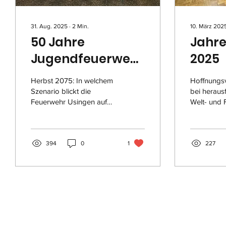
31. Aug. 2025
∙
2
Min.
10. März 202
50 Jahre
Jahr
Jugendfeuerwehr
2025
Usingen
Herbst 2075: In welchem
Hoffnungsv
Szenario blickt die
bei heraus
Feuerwehr Usingen auf
Welt- und 
100 Jahre
Dank des 
Jugendfeuerwehr zurück?
Bürgermei
Die Zukunft ist noch nicht...
dankte dem
394
0
1
227