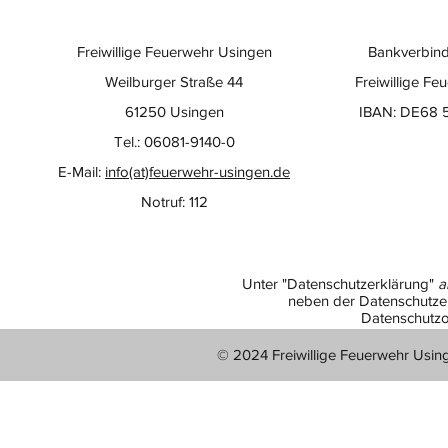
Freiwillige Feuerwehr Usingen
Bankverbind
Weilburger Straße 44
Freiwillige Fe
61250 Usingen
IBAN: DE68 
Tel.: 06081-9140-0
E-Mail:
info(at)feuerwehr-usingen.de
Notruf: 112
Unter "Datenschutzerklärung"
a
neben der Datenschutzer
Datenschutzo
© 2024 Freiwillige Feuerwehr Usin