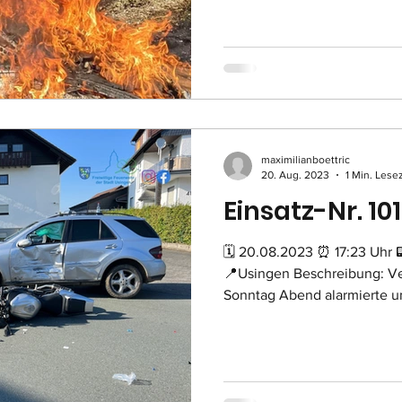
maximilianboettric
20. Aug. 2023
1 Min. Lese
Einsatz-Nr. 101
🗓 20.08.2023 ⏰ 17:23 Uhr 📟 H-1 VU 
📍Usingen Beschreibung: Ve
Sonntag Abend alarmierte un