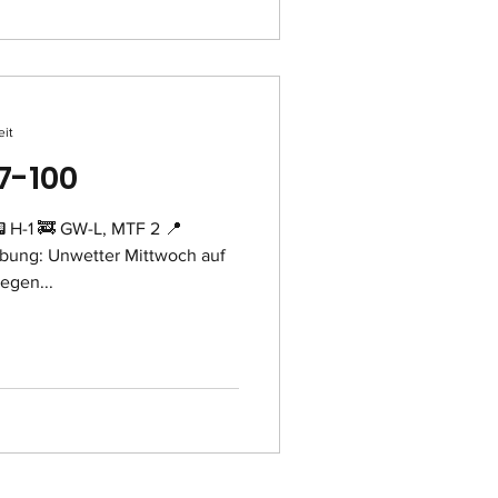
eit
7-100
L, MTF 2 📍
bung: Unwetter Mittwoch auf
egen...