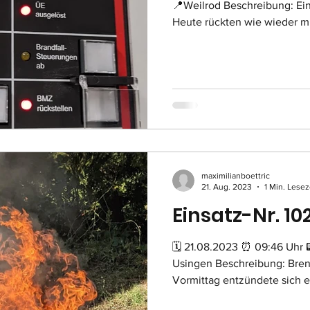
📍Weilrod Beschreibung: E
Heute rückten wie wieder mit
maximilianboettric
21. Aug. 2023
1 Min. Lesez
Einsatz-Nr. 10
🗓 21.08.2023 ⏰ 09:46 Uhr 📟 F-1 🚒 HLF 10,
Usingen Beschreibung: Bre
Vormittag entzündete sich ei