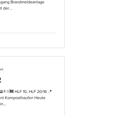
ingang Brandmeldeanlage
 der...
eit
2
 HLF 20/16 📍
nnt Komposthaufen Heute
n...