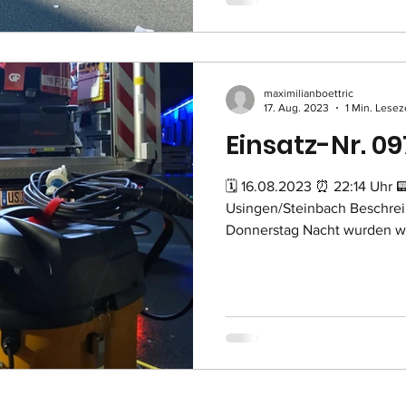
maximilianboettric
17. Aug. 2023
1 Min. Lesez
Einsatz-Nr. 09
🗓 16.08.2023 ⏰ 22:14 Uhr 📟 H-1 🚒 GW-
Usingen/Steinbach Beschrei
Donnerstag Nacht wurden w