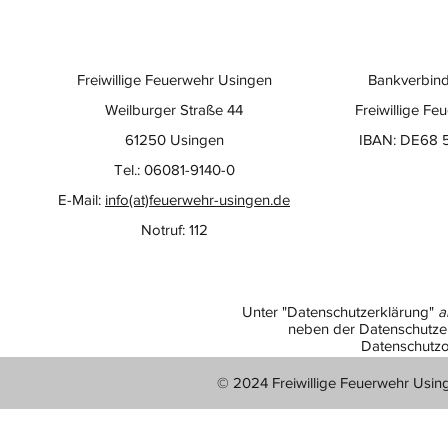
Freiwillige Feuerwehr Usingen
Bankverbind
Weilburger Straße 44
Freiwillige Fe
61250 Usingen
IBAN: DE68 
Tel.: 06081-9140-0
E-Mail:
info(at)feuerwehr-usingen.de
Notruf: 112
Unter "Datenschutzerklärung"
a
neben der Datenschutzer
Datenschutzo
© 2024 Freiwillige Feuerwehr Usin