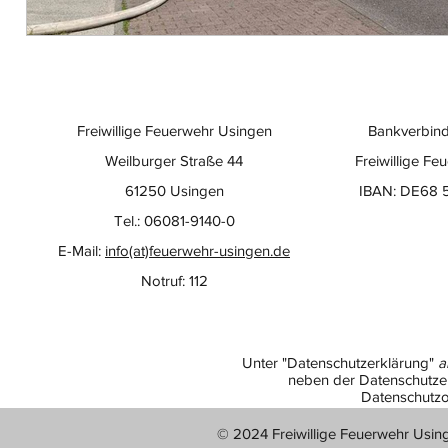
Freiwillige Feuerwehr Usingen
Bankverbind
Weilburger Straße 44
Freiwillige Fe
61250 Usingen
IBAN: DE68 
Tel.: 06081-9140-0
E-Mail:
info(at)feuerwehr-usingen.de
Notruf: 112
Unter "Datenschutzerklärung"
a
neben der Datenschutzer
Datenschutzo
© 2024 Freiwillige Feuerwehr Usin