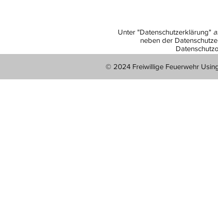
Unter "Datenschutzerklärung"
a
neben der Datenschutzer
Datenschutzo
© 2024 Freiwillige Feuerwehr Usin