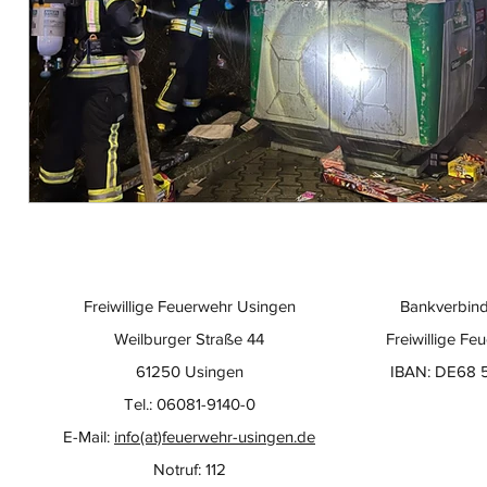
Freiwillige Feuerwehr Usingen
Bankverbind
Weilburger Straße 44
Freiwillige Fe
61250 Usingen
IBAN: DE68 
Tel.: 06081-9140-0
E-Mail:
info(at)feuerwehr-usingen.de
Notruf: 112