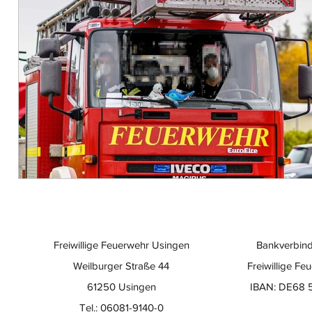
Freiwillige Feuerwehr Usingen
Bankverbind
Weilburger Straße 44
Freiwillige Fe
61250 Usingen
IBAN: DE68 
Tel.: 06081-9140-0