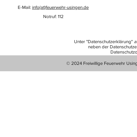
E-Mail:
info(at)feuerwehr-usingen.de
Notruf: 112
Unter "Datenschutzerklärung"
a
neben der Datenschutzer
Datenschutzo
© 2024 Freiwillige Feuerwehr Usin