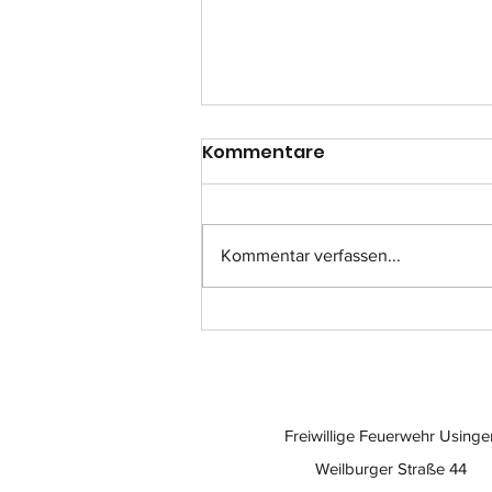
Kommentare
Kommentar verfassen...
Einsatz-Nr.: 057
Freiwillige Feuerwehr Usinge
Weilburger Straße 44