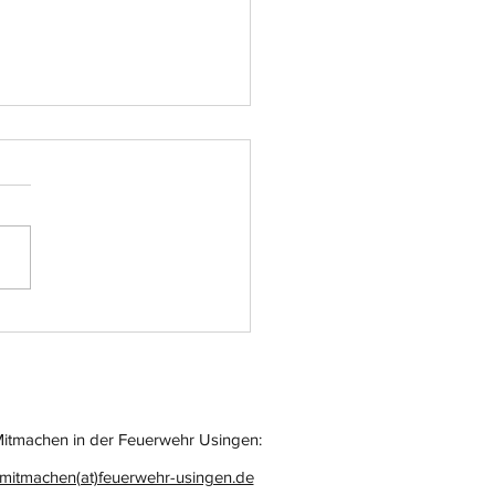
atz-Nr.: 055
itmachen in der Feuerwehr Usingen:
mitmachen(at)feuerwehr-usingen.de