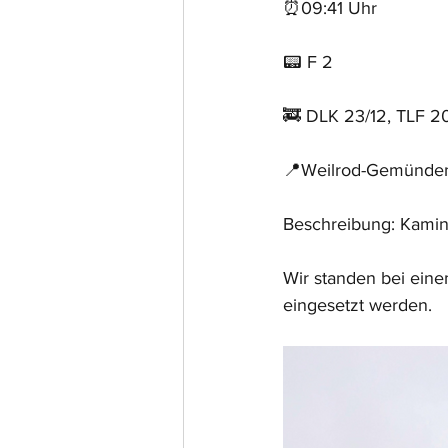
⏰09:41 Uhr
📟 F 2
🚒 DLK 23/12, TLF 2
📍Weilrod-Gemünde
Beschreibung: Kami
Wir standen bei eine
eingesetzt werden.