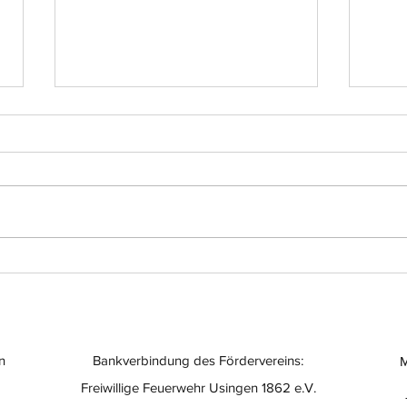
Einsatz-Nr.: 056
Eins
n
Bankverbindung des Fördervereins:
M
Freiwillige Feuerwehr Usingen 1862 e.V.