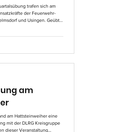
artalsübung trafen sich am
nsatzkräfte der Feuerwehr-
helmsdorf und Usingen. Geübt
unfall auf der Kreisstraße 739
an der die Straße unter der
Für die Übung war eigens eine
agt worden. Einen echten
 ähnlichen Folgen gab es Anfang
mmen wurde ein
bung am
er
nd am Hattsteinweiher eine
ng mit der DLRG Kreisgruppe
en dieser Veranstaltung