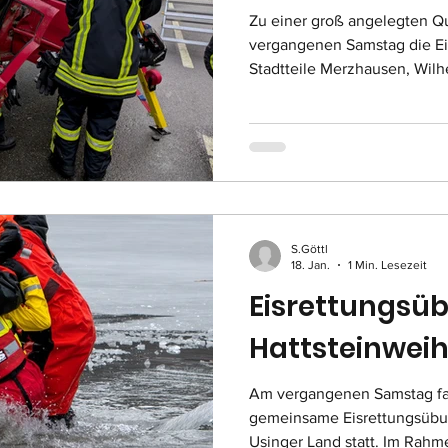
Zu einer groß angelegten Qu
vergangenen Samstag die Ei
Stadtteile Merzhausen, Wil
wurde ein schwerer Verkehrs
– genau an jener Engstelle, 
Taunusbahn hindurchführt. 
Sperrung der Straße beantr
Unfall an dieser Stelle, mit
der 2000er Jahre. Angeno
S.Göttl
18. Jan.
1 Min. Lesezeit
Eisrettungsü
Hattsteinweih
Am vergangenen Samstag fa
gemeinsame Eisrettungsübu
Usinger Land statt. Im Rahm