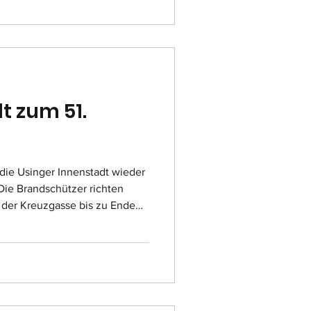
urgerstraße, werden im
ge für die Innenausstattung
. So befassten
t zum 51.
 die Usinger Innenstadt wieder
 Die Brandschützer richten
n der Kreuzgasse bis zu Ende
 Trödelhändler ihre Stände
eten. Auch der Bereich vor
ie kleinen Nebenstraßen
Kreuzgasse gehören zum
sreichend Standflächen.
ende die Händler aus Sicherhe