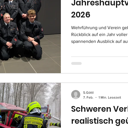
Jahreshaupt
2026
Wehrführung und Verein ge
Rückblick auf ein Jahr volle
spannenden Ausblick auf auf
Herausforderungen und Cha
ging zunächst auf die aktuel
geprägte Weltlage ein, die d
Katastrophenschutzes zeige.
Vorsorge vor Blackouts und 
Brandschutz entscheidend .
Einsatzabteilung, a
S.Göttl
7. Feb.
1 Min. Lesezeit
Schweren Ver
realistisch ge