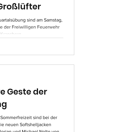
Großlüfter
uartalsübung sind am Samstag,
fte der Freiwilligen Feuerwehr
 Kransberg
m Gelände des Bremthaler
traße 275 trainierten die
: einen Brand in einer
ren vermissten Personen. Dem
in der Produktionshalle ein
raten. Mehrere Mitarbeitende
e Geste der
ng
 Sommerfreizeit sind bei der
e neuen Softshelljacken
lorian und Michael Nolte von