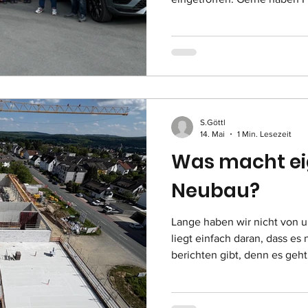
der gleichnamigen Fahrschul
die neue Bekleidung der N
übernommen. Damit auch be
oder nach einem langen Übu
Jungen und Mädchen kusch
können, war in den Reihen
gereift,
S.Göttl
14. Mai
1 Min. Lesezeit
Was macht ei
Neubau?
Lange haben wir nicht von 
liegt einfach daran, dass es
berichten gibt, denn es geht
ist man durch das lange kal
Zeitplan hinterher, aber das
am 15. August ist gesichert