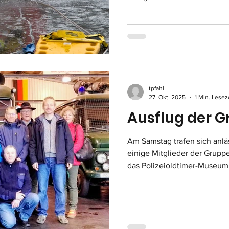
konnten die von der Stadt 
Überlebensanzüge erstmals
getestet werden. Die wasser
Anzüge ermöglichen es den E
extrem niedrigen Temperatu
aufzuhalten. Während der 
Rettungstechnike
tpfahl
27. Okt. 2025
1 Min. Lesez
Ausflug der G
Am Samstag trafen sich anlä
einige Mitglieder der Grupp
das Polizeioldtimer-Museum
kenntnisreicher Führung kon
die großen und kleinen Eins
den letzten Jahrzehnten ge
sich auch einige Raritäten f
sich, auch in den ganz klei