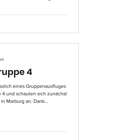
Usingen neu angeschafften
 eingesetzt und umfassend
dichten und gefütterten
insatzkräften, sich auch bei
ren sicher im Wasser
Übung wurden verschiedene
eit
ruppe 4
sslich eines Gruppenausfluges
e 4 und schauten sich zunächst
 in Marburg an. Dank
nte ein umfassender Blick auf
atzfahrzeuge der Polizei aus
worfen werden, unter denen
anden. Die Teilnehmer freuten
nen – BMW Isetta – und ganz