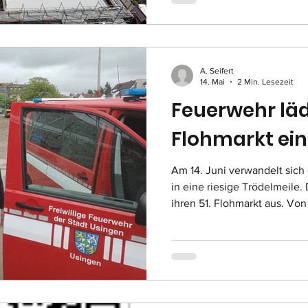
Baufortschritt an der Weilb
Hintergrund schon viele Din
geplant und ausgeschrieben
A. Seifert
14. Mai
2 Min. Lesezeit
Feuerwehr läd
Flohmarkt ein
Am 14. Juni verwandelt sich
in eine riesige Trödelmeile.
ihren 51. Flohmarkt aus. Vo
der Neutorstraße dürfen die
aufbauen und ihre Ware anbi
der Hugenottenkirche und d
zwischen Klapperfeld und 
Marktbereich und bieten au
Allerdings müssen am Markt