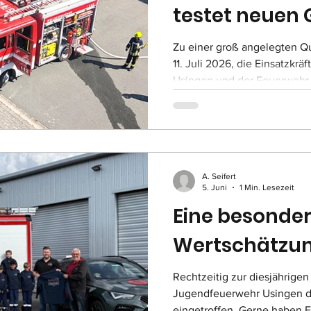
testet neuen 
Zu einer groß angelegten Q
11. Juli 2026, die Einsatzkrä
Usingen und der Feuerwehr
zusammengekommen. Auf de
Quarzitwerks an der Bundess
Feuerwehrleute den Ernstfall
Produktionshalle mit mehre
Übungsszenario zufolge war 
A. Seifert
Maschinenmotor in Brand ge
5. Juni
1 Min. Lesezeit
konnten de
Eine besonder
Wertschätzu
Rechtzeitig zur diesjährigen
Jugendfeuerwehr Usingen di
eingetroffen. Gerne haben F