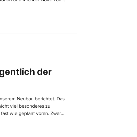
e in Usingen die Kosten für
achwuchsbrandschützer
im gemütlichen Grillabend
ngstag in netter Runde die
elig warm zusammensitzen
 der Jugendwehr der Gedanke
gentlich der
unserem Neubau berichtet. Das
 nicht viel besonderes zu
 fast wie geplant voran. Zwar
te und nasse Wetter etwas dem
 Richtfest mit Grundsteinlegung
. Außer dem sichtbaren