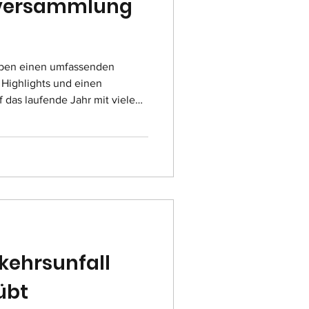
versammlung
ben einen umfassenden
r Highlights und einen
 das laufende Jahr mit vielen
ncen. Bürgermeister Wernard
l weiterhin von Krisen
ie Wichtigkeit des
 Insoweit seien auch die
Investitionen in den
 Er lobte das Engagement der
kehrsunfall
übt