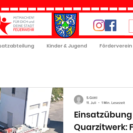
satzabteilung
Kinder & Jugend
Förderverein
S.Göttl
11. Juli
1 Min. Lesezeit
Einsatzübung
Quarzitwerk: