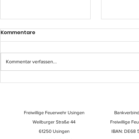
Kommentare
Kommentar verfassen...
Einsatz-Nr.: 057
Einsatz-Nr
Freiwillige Feuerwehr Usingen
Bankverbind
Weilburger Straße 44
Freiwillige Fe
61250 Usingen
IBAN: DE68 