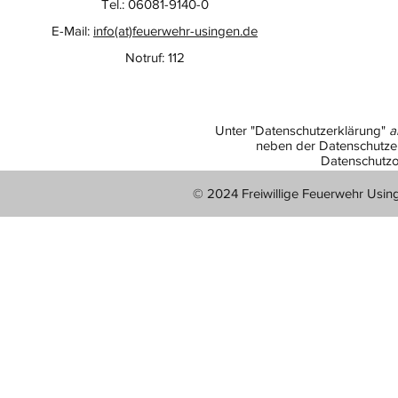
Tel.: 06081-9140-0
E-Mail:
info(at)feuerwehr-usingen.de
Notruf: 112
Unter "Datenschutzerklärung"
a
neben der Datenschutzer
Datenschutzo
© 2024 Freiwillige Feuerwehr Usin