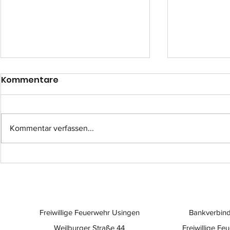
Kommentare
Kommentar verfassen...
Einsatz-Nr.: 057
Einsatz-Nr
Freiwillige Feuerwehr Usingen
Bankverbind
Weilburger Straße 44
Freiwillige Fe