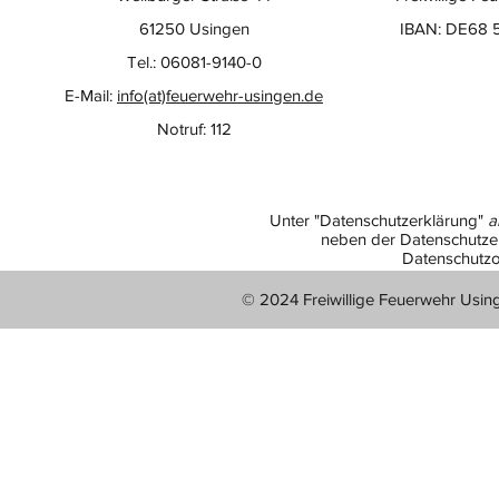
61250 Usingen
IBAN: DE68 
Tel.: 06081-9140-0
E-Mail:
info(at)feuerwehr-usingen.de
Notruf: 112
Unter "Datenschutzerklärung"
a
neben der Datenschutzer
Datenschutzo
© 2024 Freiwillige Feuerwehr Usin