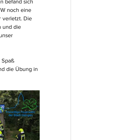
n befand sich 
KW noch eine 
verletzt. Die 
 und die 
unser 
l Spaß 
d die Übung in 