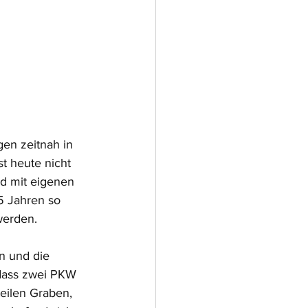
en zeitnah in 
t heute nicht 
d mit eigenen 
5 Jahren so 
werden.
n und die 
dass zwei PKW 
eilen Graben, 