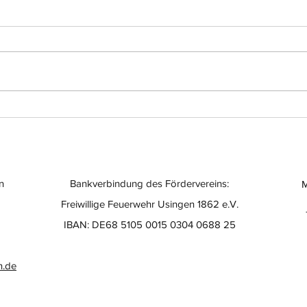
Eine besondere Geste
Was
der Wertschätzung
der
n
Bankverbindung des Fördervereins:
M
Freiwillige Feuerwehr Usingen 1862 e.V.
IBAN: DE68 5105 0015 0304 0688 25
n.de