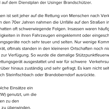
 auf dem Dienstplan der Usinger Brandschützer.
n ist seit jeher auf die Rettung von Menschen nach Verk
s in den 70er Jahren nahmen die Unfälle auf den Straßen i
hatten oft schwerwiegende Folgen. Insassen waren häufig 
igkeiten in ihren Fahrzeugen eingeklemmt oder eingesch
ungsgeräte noch sehr teuer und selten. Nur wenige Komm
rät, oftmals standen in den kleineren Ortschaften noch ni
zur Verfügung. So wurde die damalige Stützpunktfeuerw
ttungsgerät ausgestattet und war für schwere  Verkehrsun
über hinaus zuständig und sehr gefragt. Es kam nicht selt
ch Steinfischbach oder Brandoberndorf ausrückte.
lche Einsätze ein 
W) genutzt, um die 
en zu den 
l zu überwinden. 