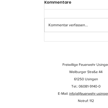
Kommentare
Kommentar verfassen...
Einsatzübung im
Quarzitwerk: Feuerwehr
testet neuen Großlüfter
Freiwillige Feuerwehr Usinge
Weilburger Straße 44
61250 Usingen
Tel.: 06081-9140-0
E-Mail:
info(at)feuerwehr-usinge
Notruf: 112