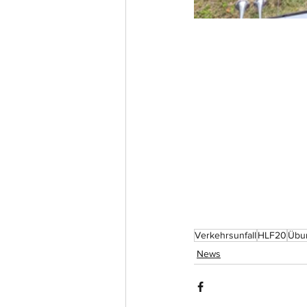
Verkehrsunfall
HLF20
Übu
News