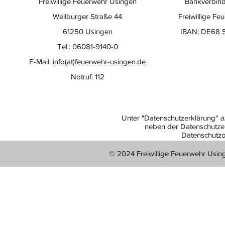
Freiwillige Feuerwehr Usingen
Bankverbind
Weilburger Straße 44
Freiwillige Fe
61250 Usingen
IBAN: DE68 
Tel.: 06081-9140-0
E-Mail:
info(at)feuerwehr-usingen.de
Notruf: 112
Unter "Datenschutzerklärung"
a
neben der Datenschutzer
Datenschutzo
© 2024 Freiwillige Feuerwehr Usin