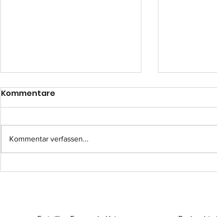
Kommentare
Kommentar verfassen...
Einsatz-Nr.: 057
Einsatz-Nr