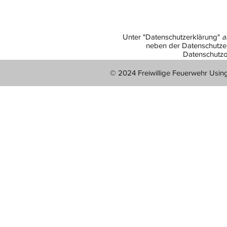
Unter "Datenschutzerklärung"
a
neben der Datenschutzer
Datenschutzo
© 2024 Freiwillige Feuerwehr Usin