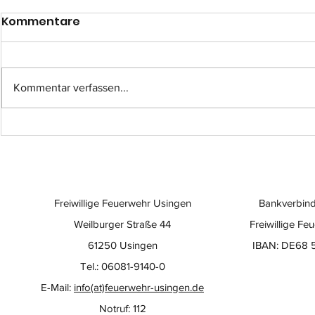
Kommentare
Kommentar verfassen...
Einsatz-Nr.: 057
Einsatz-Nr
Freiwillige Feuerwehr Usingen
Bankverbind
Weilburger Straße 44
Freiwillige Fe
61250 Usingen
IBAN: DE68 
Tel.: 06081-9140-0
E-Mail:
info(at)feuerwehr-usingen.de
Notruf: 112