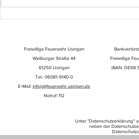
Einsatz-Nr.: 057
Einsatz-Nr
Freiwillige Feuerwehr Usingen
Bankverbind
Weilburger Straße 44
Freiwillige Fe
61250 Usingen
IBAN: DE68 
Tel.: 06081-9140-0
E-Mail:
info(at)feuerwehr-usingen.de
Notruf: 112
Unter "Datenschutzerklärung"
a
neben der Datenschutzer
Datenschutzo