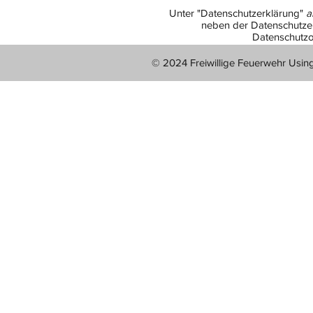
Unter "Datenschutzerklärung"
a
neben der Datenschutzer
Datenschutzo
© 2024 Freiwillige Feuerwehr Usin