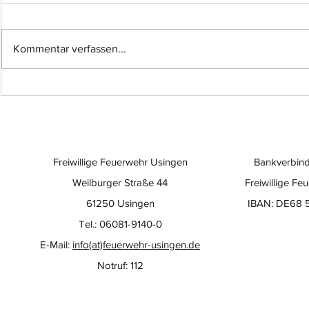
Kommentar verfassen...
Einsatz-Nr.: 057
Einsatz-Nr
Freiwillige Feuerwehr Usingen
Bankverbind
Weilburger Straße 44
Freiwillige Fe
61250 Usingen
IBAN: DE68 
Tel.: 06081-9140-0
E-Mail:
info(at)feuerwehr-usingen.de
Notruf: 112