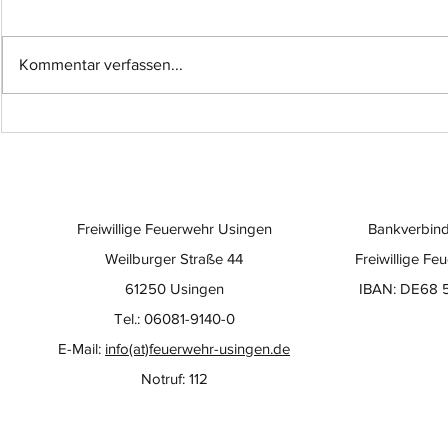
Kommentar verfassen...
Einsatz-Nr.: 057
Einsatz-Nr
Freiwillige Feuerwehr Usingen
Bankverbind
Weilburger Straße 44
Freiwillige Fe
61250 Usingen
IBAN: DE68 
Tel.: 06081-9140-0
E-Mail:
info(at)feuerwehr-usingen.de
Notruf: 112