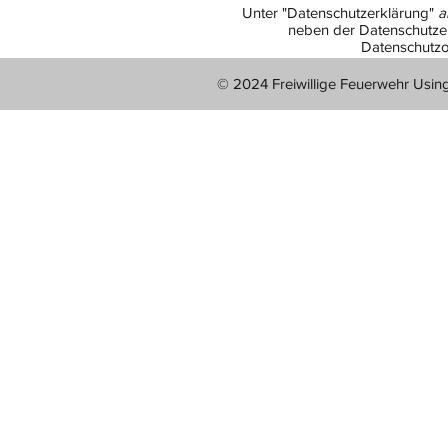
Unter "Datenschutzerklärung"
a
neben der Datenschutzer
Datenschutzo
© 2024 Freiwillige Feuerwehr Usin