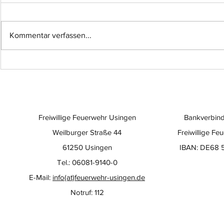
Kommentar verfassen...
Einsatz-Nr.: 057
Einsatz-Nr
Freiwillige Feuerwehr Usingen
Bankverbind
Weilburger Straße 44
Freiwillige Fe
61250 Usingen
IBAN: DE68 
Tel.: 06081-9140-0
E-Mail:
info(at)feuerwehr-usingen.de
Notruf: 112