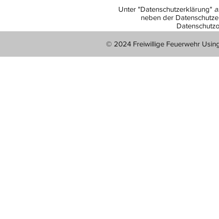
Unter "Datenschutzerklärung"
a
neben der Datenschutzer
Datenschutzo
© 2024 Freiwillige Feuerwehr Usin