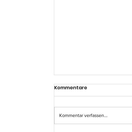
Kommentare
Kommentar verfassen...
Einsatz-Nr.: 057