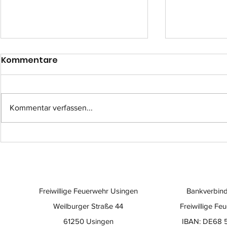
Kommentare
Kommentar verfassen...
Einsatz-Nr.: 057
Einsatz-Nr
Freiwillige Feuerwehr Usingen
Bankverbind
Weilburger Straße 44
Freiwillige Fe
61250 Usingen
IBAN: DE68 