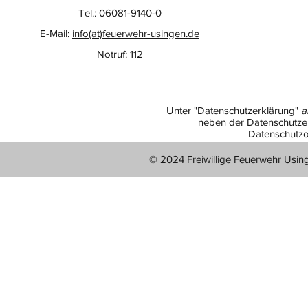
Tel.: 06081-9140-0
E-Mail:
info(at)feuerwehr-usingen.de
Notruf: 112
Unter "Datenschutzerklärung"
a
neben der Datenschutzer
Datenschutzo
© 2024 Freiwillige Feuerwehr Usin