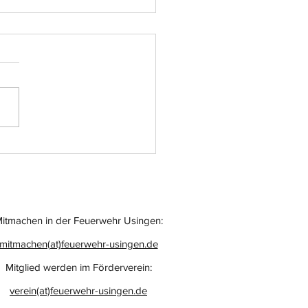
atz-Nr.: 055
itmachen in der Feuerwehr Usingen:
mitmachen(at)feuerwehr-usingen.de
Mitglied werden im Förderverein:
verein(at)feuerwehr-usingen.de