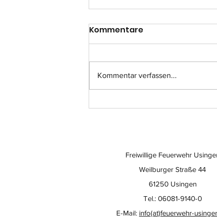
Kommentare
Kommentar verfassen...
Einsatz-Nr.: 057
Freiwillige Feuerwehr Usinge
Weilburger Straße 44
61250 Usingen
Tel.: 06081-9140-0
E-Mail:
info(at)feuerwehr-usinge