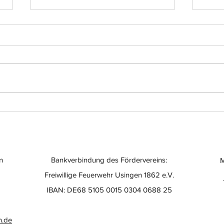
Einsatz-Nr.: 056
Eins
n
Bankverbindung des Fördervereins:
M
Freiwillige Feuerwehr Usingen 1862 e.V.
IBAN: DE68 5105 0015 0304 0688 25
n.de