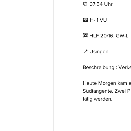
⏰ 07:54 Uhr
📟 H- 1 VU
🚒 HLF 20/16, GW-L
📍 Usingen
Beschreibung : Verke
Heute Morgen kam es
Südtangente. Zwei P
tätig werden.