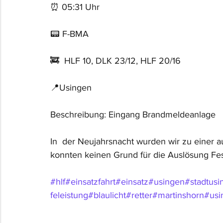
⏰ 05:31 Uhr 
📟 F-BMA
🚒  HLF 10, DLK 23/12, HLF 20/16
📍Usingen
Beschreibung: Eingang Brandmeldeanlage
In  der Neujahrsnacht wurden wir zu einer 
konnten keinen Grund für die Auslösung Fest
#hlf#einsatzfahrt#einsatz#usingen#stadtusin
feleistung#blaulicht#retter#martinshorn#us