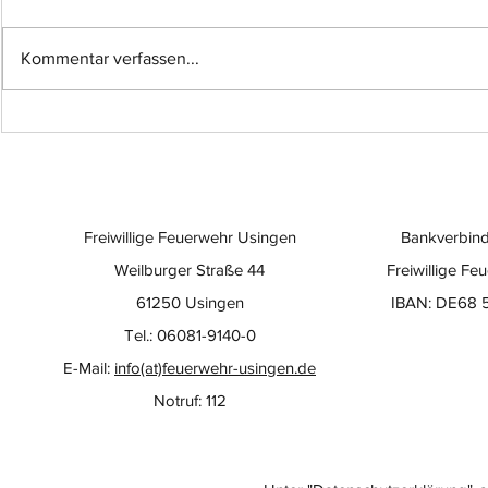
Kommentar verfassen...
Einsatz-Nr.: 057
Einsatz-Nr
Freiwillige Feuerwehr Usingen
Bankverbind
Weilburger Straße 44
Freiwillige Fe
61250 Usingen
IBAN: DE68 
Tel.: 06081-9140-0
E-Mail:
info(at)feuerwehr-usingen.de
Notruf: 112