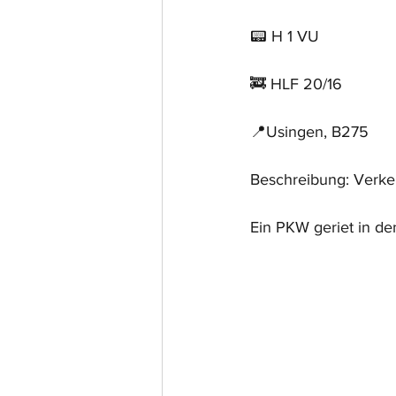
📟 H 1 VU
🚒 HLF 20/16
📍Usingen, B275
Beschreibung: Verkeh
Ein PKW geriet in de