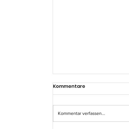
Kommentare
Kommentar verfassen...
Einsatz-Nr.: 057