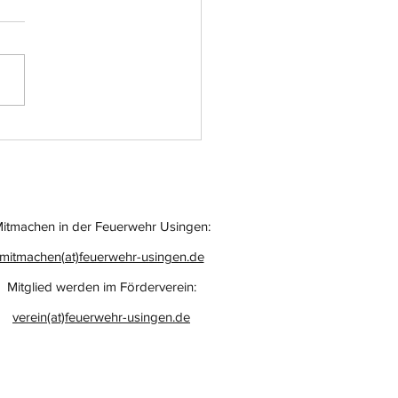
atz-Nr.: 055
itmachen in der Feuerwehr Usingen:
mitmachen(at)feuerwehr-usingen.de
Mitglied werden im Förderverein:
verein(at)feuerwehr-usingen.de