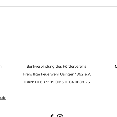
Einsatz-Nr.: 056
Eins
n
Bankverbindung des Fördervereins:
M
Freiwillige Feuerwehr Usingen 1862 e.V.
IBAN: DE68 5105 0015 0304 0688 25
n.de