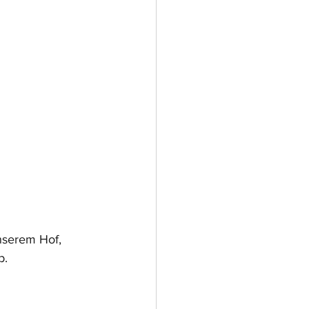
serem Hof,  
b.