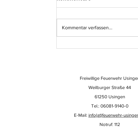
Kommentar verfassen...
Einsatz-Nr.: 057
Freiwillige Feuerwehr Usinge
Weilburger Straße 44
61250 Usingen
Tel.: 06081-9140-0
E-Mail:
info(at)feuerwehr-usinge
Notruf: 112