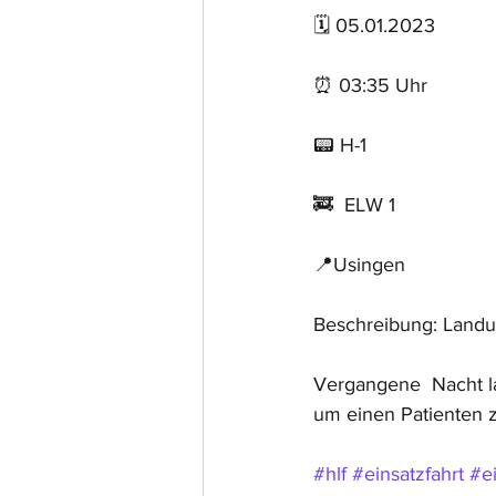
🗓 05.01.2023
⏰ 03:35 Uhr 
📟 H-1
🚒  ELW 1
📍Usingen
Beschreibung: Land
Vergangene  Nacht l
um einen Patienten z
#hlf
#einsatzfahrt
#e