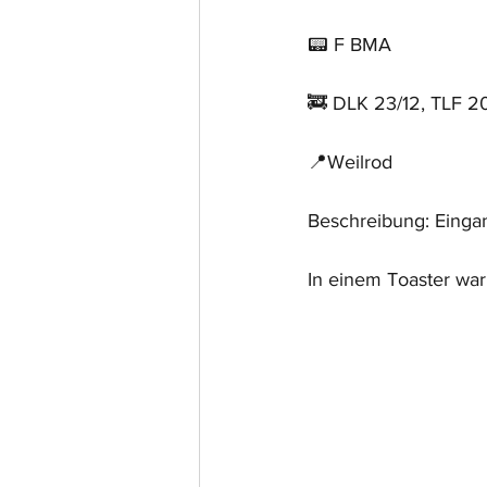
📟 F BMA
🚒 DLK 23/12, TLF 2
📍Weilrod
Beschreibung: Eing
In einem Toaster war