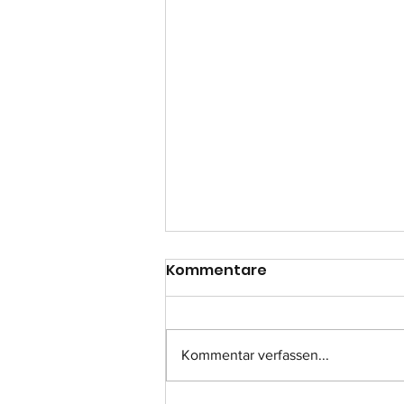
Kommentare
Kommentar verfassen...
Einsatz-Nr.: 057