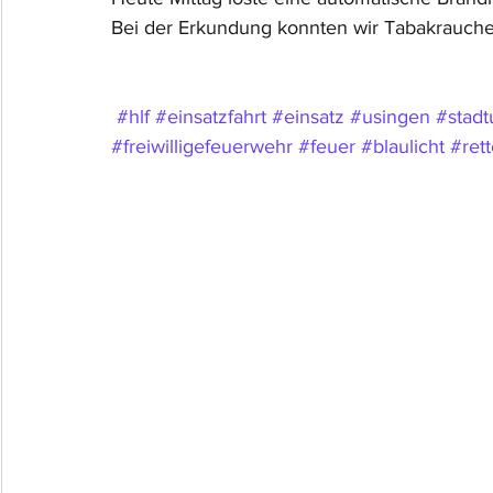
Bei der Erkundung konnten wir Tabakrauchen
#hlf
#einsatzfahrt
#einsatz
#usingen
#stadt
#freiwilligefeuerwehr
#feuer
#blaulicht
#rett