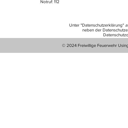
Notruf: 112
Unter "Datenschutzerklärung"
a
neben der Datenschutzer
Datenschutzo
© 2024 Freiwillige Feuerwehr Usin