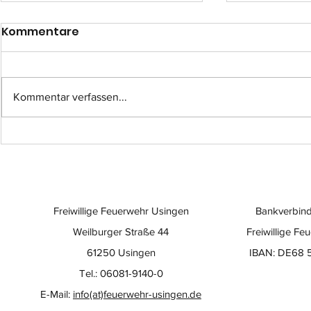
Kommentare
Kommentar verfassen...
Einsatz-Nr.: 057
Einsatz-Nr
Freiwillige Feuerwehr Usingen
Bankverbind
Weilburger Straße 44
Freiwillige Fe
61250 Usingen
IBAN: DE68 
Tel.: 06081-9140-0
E-Mail:
info(at)feuerwehr-usingen.de