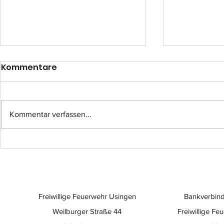
Kommentare
Kommentar verfassen...
Einsatz-Nr.: 057
Einsatz-Nr
Freiwillige Feuerwehr Usingen
Bankverbind
Weilburger Straße 44
Freiwillige Fe