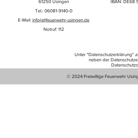
61250 Usingen
IBAN: DE68 
Tel.: 06081-9140-0
E-Mail:
info(at)feuerwehr-usingen.de
Notruf: 112
Unter "Datenschutzerklärung"
a
neben der Datenschutzer
Datenschutzo
© 2024 Freiwillige Feuerwehr Usin