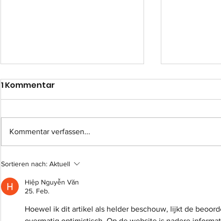
1 Kommentar
Kommentar verfassen...
Einsatz-Nr.: 057
Einsatz-Nr
Sortieren nach:
Aktuell
Hiệp Nguyễn Văn
25. Feb.
Hoewel ik dit artikel als helder beschouw, lijkt de beoord
overmatig optimistisch. Op de website is nadere informat