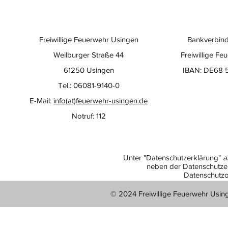
Freiwillige Feuerwehr Usingen
Bankverbind
Weilburger Straße 44
Freiwillige Fe
61250 Usingen
IBAN: DE68 
Tel.: 06081-9140-0
E-Mail:
info(at)feuerwehr-usingen.de
Notruf: 112
Unter "Datenschutzerklärung"
a
neben der Datenschutzer
Datenschutzo
© 2024 Freiwillige Feuerwehr Usin