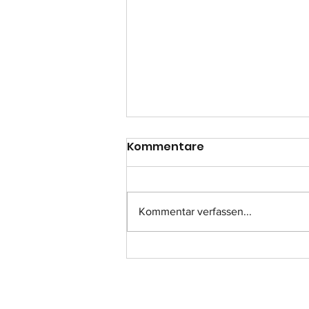
Kommentare
Kommentar verfassen...
Einsatz-Nr.: 057