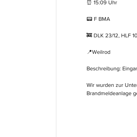
⏰ 15:09 Uhr
📟 F BMA
🚒 DLK 23/12, HLF 1
📍Weilrod
Beschreibung: Eing
Wir wurden zur Unte
Brandmeldeanlage ger