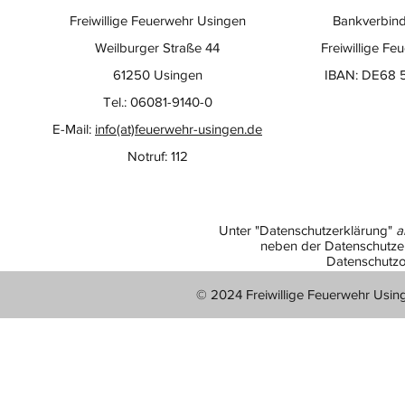
Freiwillige Feuerwehr Usingen
Bankverbind
Weilburger Straße 44
Freiwillige Fe
61250 Usingen
IBAN: DE68 
Tel.: 06081-9140-0
E-Mail:
info(at)feuerwehr-usingen.de
Notruf: 112
Unter "Datenschutzerklärung"
a
neben der Datenschutzer
Datenschutzo
© 2024 Freiwillige Feuerwehr Usin