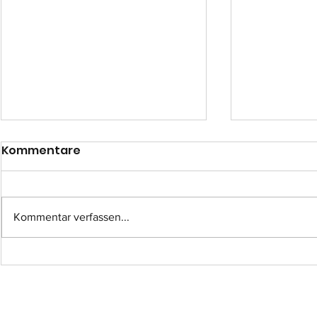
Kommentare
Kommentar verfassen...
Einsatz-Nr.: 057
Einsatz-Nr