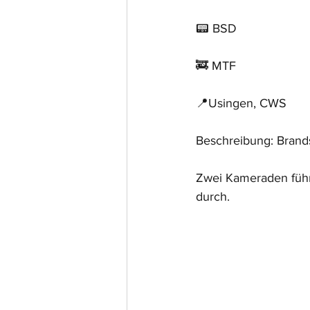
📟 BSD
🚒 MTF
📍Usingen, CWS
Beschreibung: Brands
Zwei Kameraden führt
durch. 