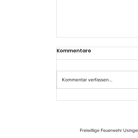
Kommentare
Kommentar verfassen...
Einsatz-Nr.: 057
Freiwillige Feuerwehr Usinge