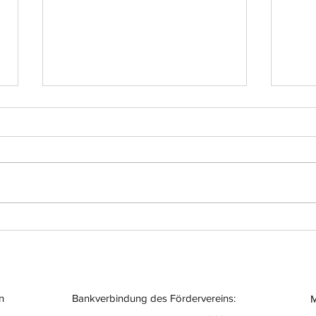
Einsatz-Nr.: 056
Eins
n
Bankverbindung des Fördervereins:
M