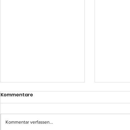
Kommentare
Kommentar verfassen...
Einsatz-Nr.: 057
Einsatz-Nr