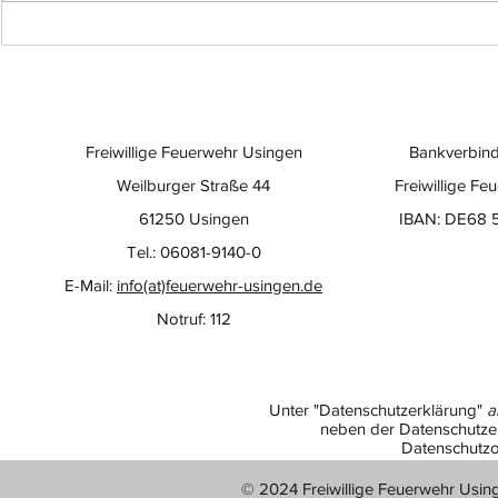
Freiwillige Feuerwehr Usingen
Bankverbind
Weilburger Straße 44
Freiwillige Fe
61250 Usingen
IBAN: DE68 
Tel.: 06081-9140-0
E-Mail:
info(at)feuerwehr-usingen.de
Notruf: 112
Unter "Datenschutzerklärung"
a
neben der Datenschutzer
Datenschutzo
© 2024 Freiwillige Feuerwehr Usin