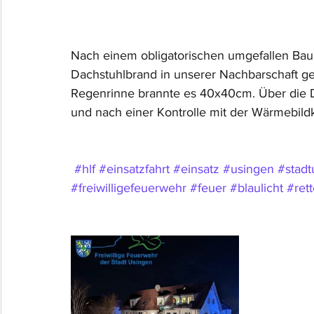
Nach einem obligatorischen umgefallen Ba
Dachstuhlbrand in unserer Nachbarschaft ge
Regenrinne brannte es 40x40cm. Über die Dr
und nach einer Kontrolle mit der Wärmebild
#hlf
#einsatzfahrt
#einsatz
#usingen
#stadt
#freiwilligefeuerwehr
#feuer
#blaulicht
#rett