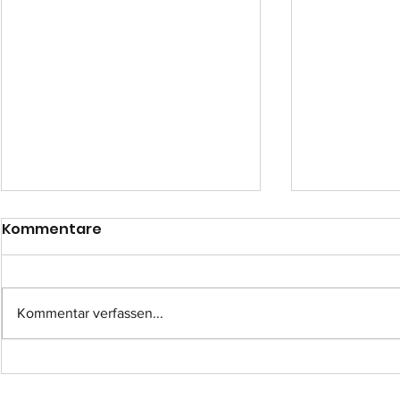
Kommentare
Kommentar verfassen...
Einsatz-Nr.: 057
Einsatz-Nr