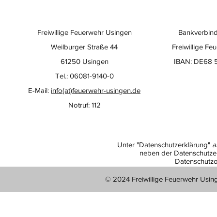
Freiwillige Feuerwehr Usingen
Bankverbind
Weilburger Straße 44
Freiwillige Fe
61250 Usingen
IBAN: DE68 
Tel.: 06081-9140-0
E-Mail:
info(at)feuerwehr-usingen.de
Notruf: 112
Unter "Datenschutzerklärung"
a
neben der Datenschutzer
Datenschutzo
© 2024 Freiwillige Feuerwehr Usin