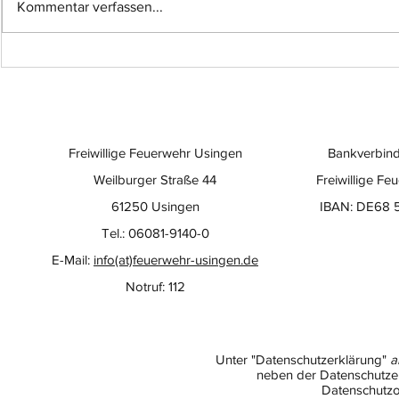
Kommentar verfassen...
Einsatz-Nr.: 057
Einsatz-Nr
Freiwillige Feuerwehr Usingen
Bankverbind
Weilburger Straße 44
Freiwillige Fe
61250 Usingen
IBAN: DE68 
Tel.: 06081-9140-0
E-Mail:
info(at)feuerwehr-usingen.de
Notruf: 112
Unter "Datenschutzerklärung"
a
neben der Datenschutzer
Datenschutzo