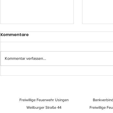
Kommentare
Kommentar verfassen...
Einsatz-Nr.: 057
Einsatz-Nr
Freiwillige Feuerwehr Usingen
Bankverbind
Weilburger Straße 44
Freiwillige Fe