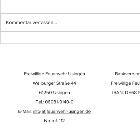
Kommentar verfassen...
Einsatz-Nr.: 057
Einsatz-Nr
Freiwillige Feuerwehr Usingen
Bankverbind
Weilburger Straße 44
Freiwillige Fe
61250 Usingen
IBAN: DE68 
Tel.: 06081-9140-0
E-Mail:
info(at)feuerwehr-usingen.de
Notruf: 112