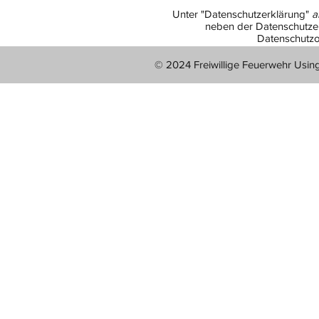
Unter "Datenschutzerklärung"
a
neben der Datenschutzer
Datenschutzo
© 2024 Freiwillige Feuerwehr Usin