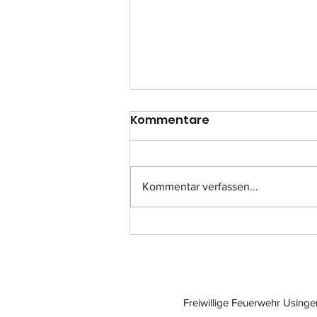
Kommentare
Kommentar verfassen...
Einsatz-Nr.: 057
Freiwillige Feuerwehr Usinge