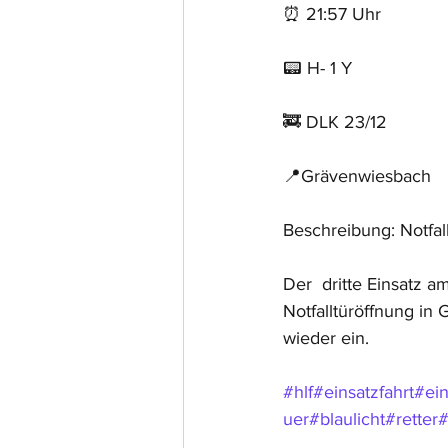
⏰ 21:57 Uhr 
📟 H- 1 Y
🚒 DLK 23/12
📍Grävenwiesbach
Beschreibung: Notfal
Der  dritte Einsatz a
Notfalltüröffnung in
wieder ein.
#hlf
#einsatzfahrt
#ein
uer
#blaulicht
#retter
#