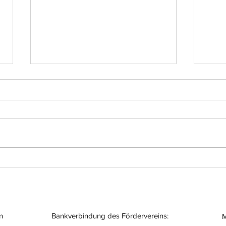
Einsatz-Nr.: 056
Eins
n
Bankverbindung des Fördervereins:
M