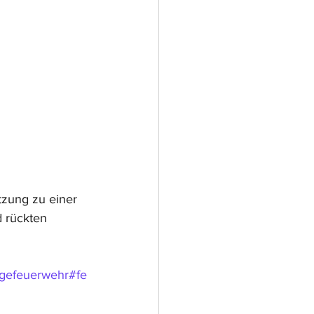
tzung zu einer 
d rückten 
ligefeuerwehr
#fe