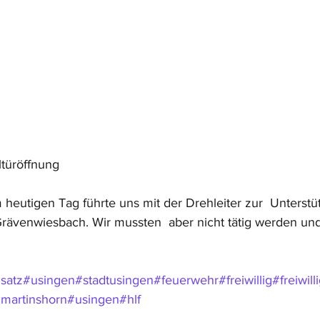
ltüröffnung
m heutigen Tag führte uns mit der Drehleiter zur  Unterstü
 Grävenwiesbach. Wir mussten  aber nicht tätig werden un
satz
#usingen
#stadtusingen
#feuerwehr
#freiwillig
#freiwil
martinshorn
#usingen
#hlf