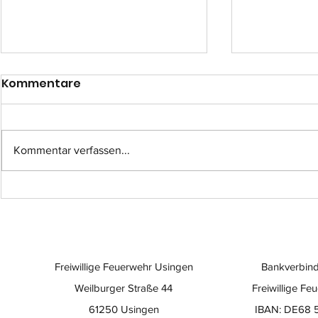
Kommentare
Kommentar verfassen...
Einsatz-Nr.: 057
Einsatz-Nr
Freiwillige Feuerwehr Usingen
Bankverbind
Weilburger Straße 44
Freiwillige Fe
61250 Usingen
IBAN: DE68 