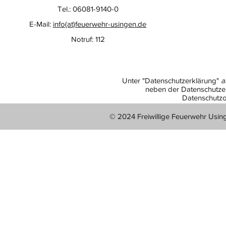
Tel.: 06081-9140-0
E-Mail:
info(at)feuerwehr-usingen.de
Notruf: 112
Unter "Datenschutzerklärung"
a
neben der Datenschutzer
Datenschutzo
© 2024 Freiwillige Feuerwehr Usin