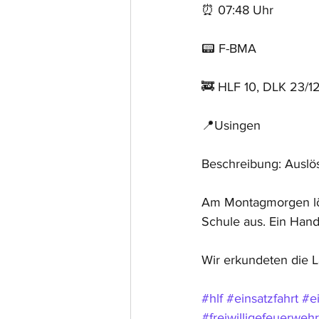
⏰ 07:48 Uhr 
📟 F-BMA
🚒 HLF 10, DLK 23/1
📍Usingen
Beschreibung: Auslö
Am Montagmorgen lös
Schule aus. Ein Hand
Wir erkundeten die L
#hlf
#einsatzfahrt
#e
#freiwilligefeuerwehr