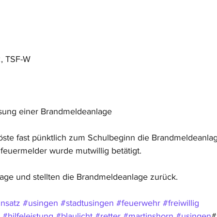
2, TSF-W
sung einer Brandmeldeanlage
te fast pünktlich zum Schulbeginn die Brandmeldeanlage
feuermelder wurde mutwillig betätigt.
age und stellten die Brandmeldeanlage zurück.
insatz
#usingen
#stadtusingen
#feuerwehr
#freiwillig
#hilfeleistung
#blaulicht
#retter
#martinshorn
#usingen
#