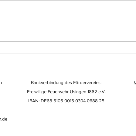
Einsatz-Nr.: 056
Eins
n
Bankverbindung des Fördervereins:
M
Freiwillige Feuerwehr Usingen 1862 e.V.
IBAN: DE68 5105 0015 0304 0688 25
n.de