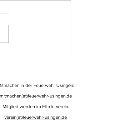
atz-Nr.: 055
itmachen in der Feuerwehr Usingen:
mitmachen(at)feuerwehr-usingen.de
Mitglied werden im Förderverein:
verein(at)feuerwehr-usingen.de