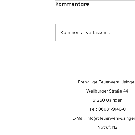
Kommentare
Kommentar verfassen...
Einsatz-Nr.: 057
Freiwillige Feuerwehr Usinge
Weilburger Straße 44
61250 Usingen
Tel.: 06081-9140-0
E-Mail:
info(at)feuerwehr-usinge
Notruf: 112