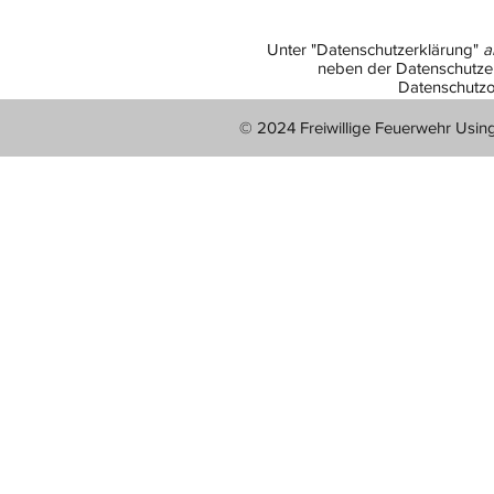
Unter "Datenschutzerklärung"
a
neben der Datenschutzer
Datenschutzo
© 2024 Freiwillige Feuerwehr Usin