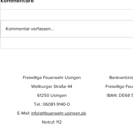
Kommentare
Kommentar verfassen...
Einsatz-Nr.: 057
Einsatz-Nr
Freiwillige Feuerwehr Usingen
Bankverbind
Weilburger Straße 44
Freiwillige Fe
61250 Usingen
IBAN: DE68 
Tel.: 06081-9140-0
E-Mail:
info(at)feuerwehr-usingen.de
Notruf: 112