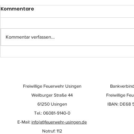
Kommentare
Kommentar verfassen...
Einsatz-Nr.: 057
Einsatz-Nr
Freiwillige Feuerwehr Usingen
Bankverbind
Weilburger Straße 44
Freiwillige Fe
61250 Usingen
IBAN: DE68 
Tel.: 06081-9140-0
E-Mail:
info(at)feuerwehr-usingen.de
Notruf: 112