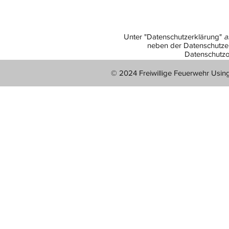
Unter "Datenschutzerklärung"
a
neben der Datenschutzer
Datenschutzo
© 2024 Freiwillige Feuerwehr Usin