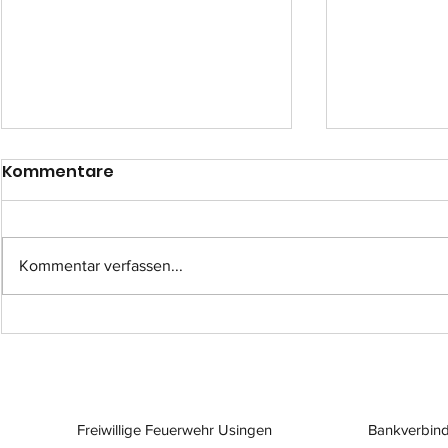
Kommentare
Kommentar verfassen...
Einsatz-Nr.: 057
Einsatz-Nr
Freiwillige Feuerwehr Usingen
Bankverbind