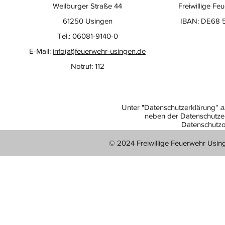
Weilburger Straße 44
Freiwillige Fe
61250 Usingen
IBAN: DE68 
Tel.: 06081-9140-0
E-Mail:
info(at)feuerwehr-usingen.de
Notruf: 112
Unter "Datenschutzerklärung"
a
neben der Datenschutzer
Datenschutzo
© 2024 Freiwillige Feuerwehr Usin