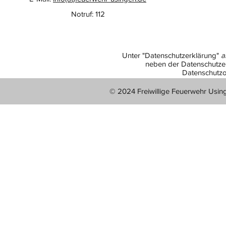
Notruf: 112
Unter "Datenschutzerklärung"
a
neben der Datenschutzer
Datenschutzo
© 2024 Freiwillige Feuerwehr Usin