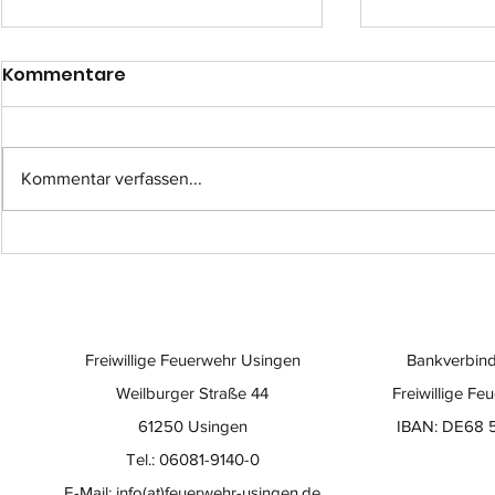
Kommentare
Kommentar verfassen...
Einsatz-Nr.: 057
Einsatz-Nr
Freiwillige Feuerwehr Usingen
Bankverbind
Weilburger Straße 44
Freiwillige Fe
61250 Usingen
IBAN: DE68 
Tel.: 06081-9140-0
E-Mail:
info(at)feuerwehr-usingen.de