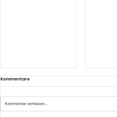
Kommentare
Kommentar verfassen...
Einsatz-Nr.: 057
Einsatz-Nr