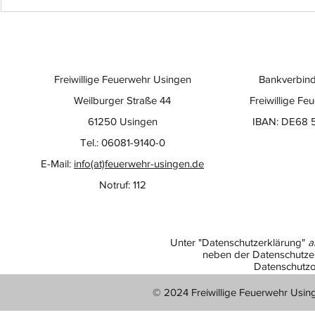
Freiwillige Feuerwehr Usingen
Bankverbind
Weilburger Straße 44
Freiwillige Fe
61250 Usingen
IBAN: DE68 
Tel.: 06081-9140-0
E-Mail:
info(at)feuerwehr-usingen.de
Notruf: 112
Unter "Datenschutzerklärung"
a
neben der Datenschutzer
Datenschutzo
© 2024 Freiwillige Feuerwehr Usin