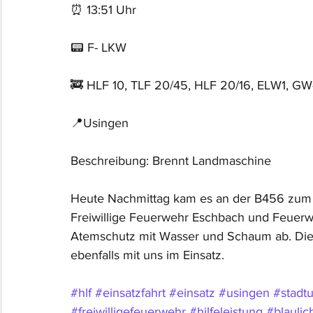
⏰ 13:51 Uhr 
📟 F- LKW
🚒 HLF 10, TLF 20/45, HLF 20/16, ELW1, GW
📍Usingen
Beschreibung: Brennt Landmaschine
Heute Nachmittag kam es an der B456 zum 
Freiwillige Feuerwehr Eschbach und Feuerw
Atemschutz mit Wasser und Schaum ab. Die
ebenfalls mit uns im Einsatz.
#hlf
#einsatzfahrt
#einsatz
#usingen
#stadt
#freiwilligefeuerwehr
#hilfeleistung
#blaulic