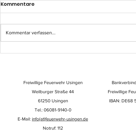
Kommentare
Kommentar verfassen...
Einsatz-Nr.: 057
Einsatz-Nr
Freiwillige Feuerwehr Usingen
Bankverbind
Weilburger Straße 44
Freiwillige Fe
61250 Usingen
IBAN: DE68 
Tel.: 06081-9140-0
E-Mail:
info(at)feuerwehr-usingen.de
Notruf: 112