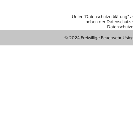
Unter "Datenschutzerklärung"
a
neben der Datenschutzer
Datenschutzo
© 2024 Freiwillige Feuerwehr Usin