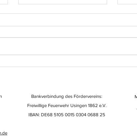
Einsatz-Nr.: 056
Eins
n
Bankverbindung des Fördervereins:
M
Freiwillige Feuerwehr Usingen 1862 e.V.
IBAN: DE68 5105 0015 0304 0688 25
n.de