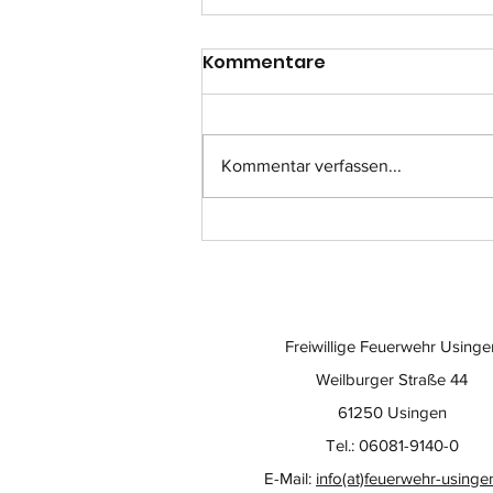
Kommentare
Kommentar verfassen...
Einsatz-Nr.: 057
Freiwillige Feuerwehr Usinge
Weilburger Straße 44
61250 Usingen
Tel.: 06081-9140-0
E-Mail:
info(at)feuerwehr-usinge