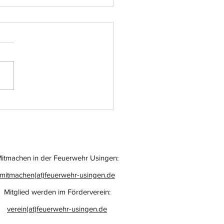
atz-Nr.: 055
itmachen in der Feuerwehr Usingen:
mitmachen(at)feuerwehr-usingen.de
Mitglied werden im Förderverein:
verein(at)feuerwehr-usingen.de