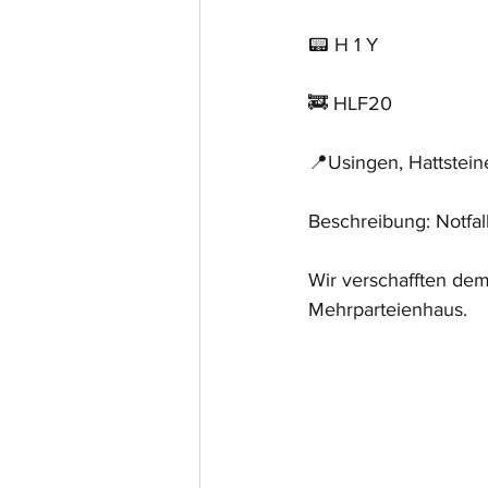
📟 H 1 Y
🚒 HLF20
📍Usingen, Hattstein
Beschreibung: Notfal
Wir verschafften dem
Mehrparteienhaus.