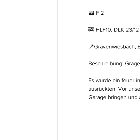
📟 F 2
🚒 HLF10, DLK 23/12
📍Grävenwiesbach, 
Beschreibung: Grag
Es wurde ein feuer i
ausrückten. Vor uns
Garage bringen und 