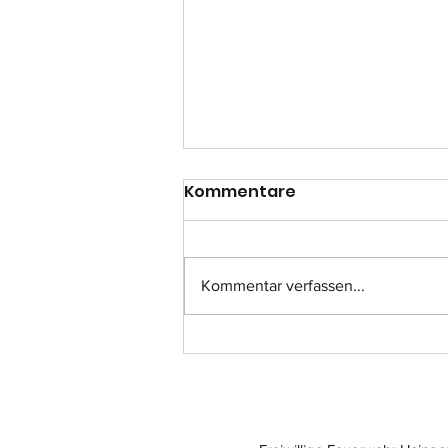
Kommentare
Kommentar verfassen...
Einsatz-Nr.: 057