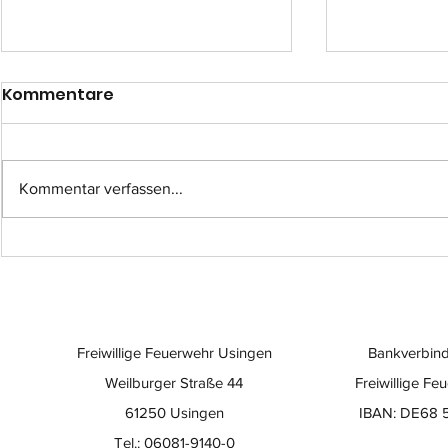
Kommentare
Kommentar verfassen...
Einsatz-Nr.: 057
Einsatz-Nr
Freiwillige Feuerwehr Usingen
Bankverbind
Weilburger Straße 44
Freiwillige Fe
61250 Usingen
IBAN: DE68 
Tel.: 06081-9140-0