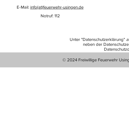
E-Mail:
info(at)feuerwehr-usingen.de
Notruf: 112
Unter "Datenschutzerklärung"
a
neben der Datenschutzer
Datenschutzo
© 2024 Freiwillige Feuerwehr Usin