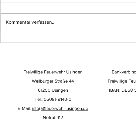
Kommentar verfassen...
Einsatz-Nr.: 057
Einsatz-Nr
Freiwillige Feuerwehr Usingen
Bankverbind
Weilburger Straße 44
Freiwillige Fe
61250 Usingen
IBAN: DE68 
Tel.: 06081-9140-0
E-Mail:
info(at)feuerwehr-usingen.de
Notruf: 112