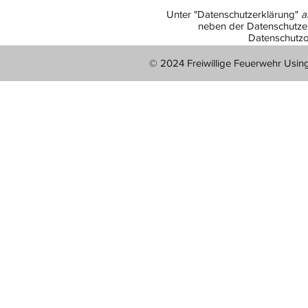
Unter "Datenschutzerklärung"
a
neben der Datenschutzer
Datenschutzo
© 2024 Freiwillige Feuerwehr Usin