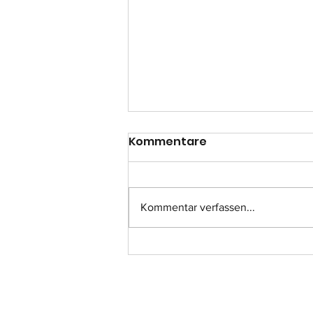
Kommentare
Kommentar verfassen...
Einsatz-Nr.: 057