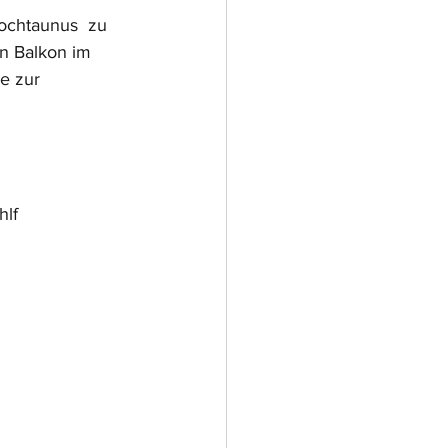
ochtaunus  zu 
en Balkon im 
e zur 
hlf