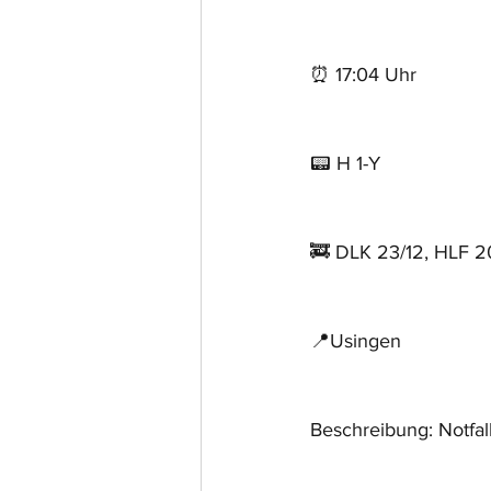
⏰ 17:04 Uhr 
📟 H 1-Y
🚒 DLK 23/12, HLF 20
📍Usingen
Beschreibung: Notfal